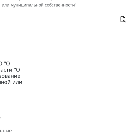
й или муниципальной собственности"
О "О
ласти "О
зование
нной или
?
льные