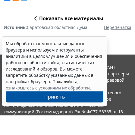
Показать все материалы
Источник:
Саратовская областная Дума
Перепечатка
Мы обрабатываем локальные данные
браузера и используем инструменты
аналитики в целях улучшения и обеспечения
работоспособности сайта, статистических
© ООО "НПП "ГАРАНТ-СЕРВИС", 2026. Система ГАРАНТ
исследований и обзоров. Вы можете
выпускается с 1990 года. Компания "Гарант" и ее партнеры
запретить обработку указанных данных в
являются участниками Российской ассоциации правовой
настройках браузера. Пожалуйста,
информации ГАРАНТ.
ознакомьтесь с условиями их обработки
.
Портал ГАРАНТ.РУ зарегистрирован в качестве сетевого
Принять
издания Федеральной службой по надзору в сфере
связи,информационных технологий и массовых
коммуникаций (Роскомнадзором), Эл № ФС77-58365 от 18
июня 2014 года.
16+