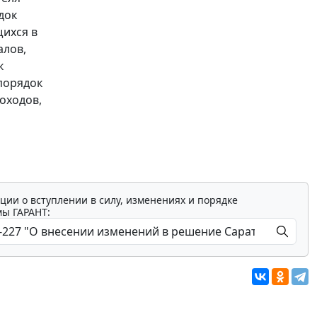
док
щихся в
алов,
к
порядок
оходов,
ции о вступлении в силу, изменениях и порядке
мы ГАРАНТ: