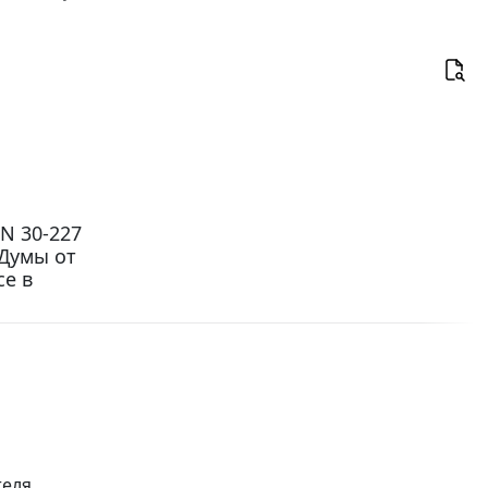
N 30-227
Думы от
се в
теля