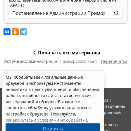
воспользуйтесь поиском в Интернет-версии системы
ГАРАНТ:
Показать все материалы
Источник:
Администрация Приморского края
Перепечатка
Мы обрабатываем локальные данные
браузера и используем инструменты
аналитики в целях улучшения и обеспечения
работоспособности сайта, статистических
© ООО "НПП "ГАРАНТ-СЕРВИС", 2026. Система ГАРАНТ
исследований и обзоров. Вы можете
выпускается с 1990 года. Компания "Гарант" и ее партнеры
запретить обработку указанных данных в
являются участниками Российской ассоциации правовой
настройках браузера. Пожалуйста,
информации ГАРАНТ.
ознакомьтесь с условиями их обработки
.
Портал ГАРАНТ.РУ зарегистрирован в качестве сетевого
Принять
издания Федеральной службой по надзору в сфере