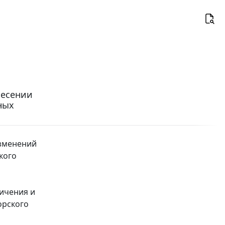
несении
ных
изменений
кого
ичения и
орского