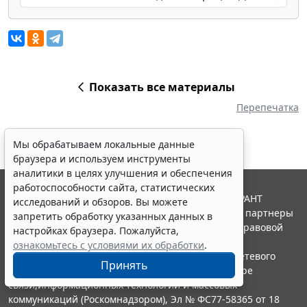
Показать все материалы
Перепечатка
Мы обрабатываем локальные данные
браузера и используем инструменты
аналитики в целях улучшения и обеспечения
работоспособности сайта, статистических
© ООО "НПП "ГАРАНТ-СЕРВИС", 2026. Система ГАРАНТ
исследований и обзоров. Вы можете
выпускается с 1990 года. Компания "Гарант" и ее партнеры
запретить обработку указанных данных в
являются участниками Российской ассоциации правовой
настройках браузера. Пожалуйста,
информации ГАРАНТ.
ознакомьтесь с условиями их обработки
.
Портал ГАРАНТ.РУ зарегистрирован в качестве сетевого
Принять
издания Федеральной службой по надзору в сфере
связи,информационных технологий и массовых
коммуникаций (Роскомнадзором), Эл № ФС77-58365 от 18