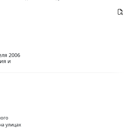
ля 2006
ния и
ного
на улицах