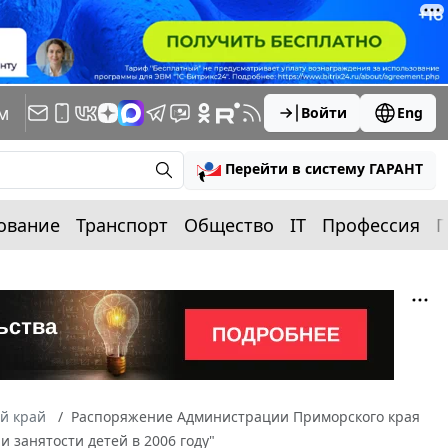
м
Войти
Eng
Перейти в систему ГАРАНТ
ование
Транспорт
Общество
IT
Профессия
П
й край
Распоряжение Администрации Приморского края
и занятости детей в 2006 году"