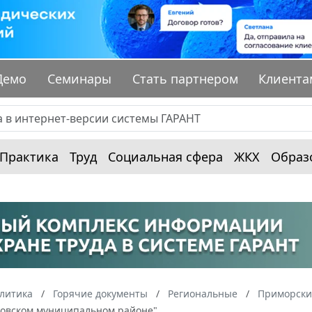
Демо
Семинары
Стать партнером
Клиента
Практика
Труд
Социальная сфера
ЖКХ
Образ
алитика
Горячие документы
Региональные
Приморски
ровском муниципальном районе"