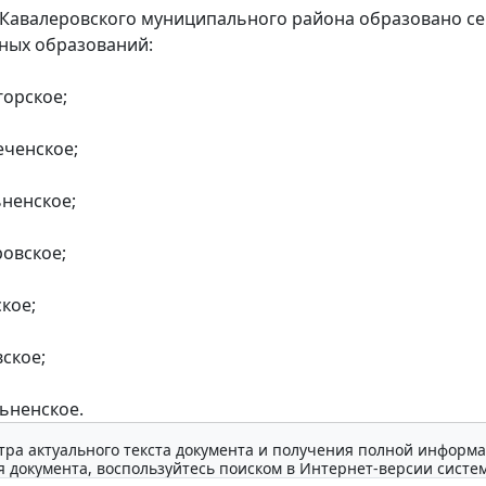
Кавалеровского муниципального района образовано с
ных образований:
орское;
ченское;
ненское;
овское;
кое;
ское;
ьненское.
тра актуального текста документа и получения полной информа
 документа, воспользуйтесь поиском в Интернет-версии систе