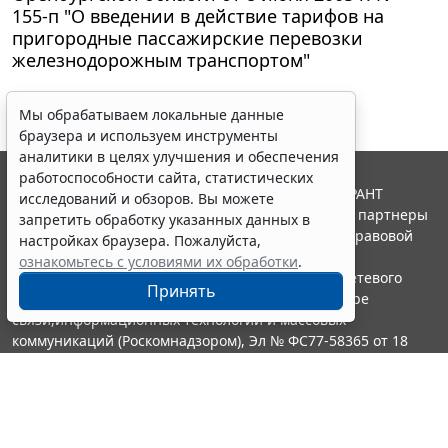
155-п "О введении в действие тарифов на
пригородные пассажирские перевозки
железнодорожным транспортом"
Мы обрабатываем локальные данные
браузера и используем инструменты
аналитики в целях улучшения и обеспечения
работоспособности сайта, статистических
© ООО "НПП "ГАРАНТ-СЕРВИС", 2026. Система ГАРАНТ
исследований и обзоров. Вы можете
выпускается с 1990 года. Компания "Гарант" и ее партнеры
запретить обработку указанных данных в
являются участниками Российской ассоциации правовой
настройках браузера. Пожалуйста,
информации ГАРАНТ.
ознакомьтесь с условиями их обработки
.
Портал ГАРАНТ.РУ зарегистрирован в качестве сетевого
Принять
издания Федеральной службой по надзору в сфере
связи,информационных технологий и массовых
коммуникаций (Роскомнадзором), Эл № ФС77-58365 от 18
июня 2014 года.
16+
Контакты
8-800-200-88-88