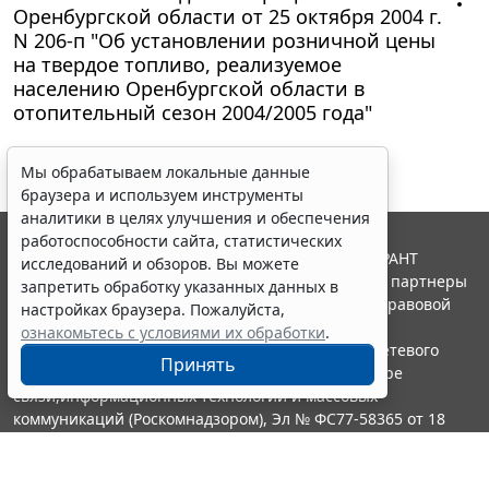
Оренбургской области от 25 октября 2004 г.
N 206-п "Об установлении розничной цены
на твердое топливо, реализуемое
населению Оренбургской области в
отопительный сезон 2004/2005 года"
Мы обрабатываем локальные данные
браузера и используем инструменты
аналитики в целях улучшения и обеспечения
работоспособности сайта, статистических
© ООО "НПП "ГАРАНТ-СЕРВИС", 2026. Система ГАРАНТ
исследований и обзоров. Вы можете
выпускается с 1990 года. Компания "Гарант" и ее партнеры
запретить обработку указанных данных в
являются участниками Российской ассоциации правовой
настройках браузера. Пожалуйста,
информации ГАРАНТ.
ознакомьтесь с условиями их обработки
.
Портал ГАРАНТ.РУ зарегистрирован в качестве сетевого
Принять
издания Федеральной службой по надзору в сфере
связи,информационных технологий и массовых
коммуникаций (Роскомнадзором), Эл № ФС77-58365 от 18
июня 2014 года.
16+