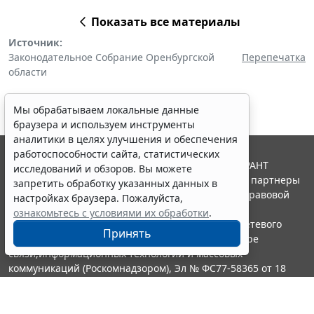
Показать все материалы
Источник:
Законодательное Собрание Оренбургской
Перепечатка
области
Мы обрабатываем локальные данные
браузера и используем инструменты
аналитики в целях улучшения и обеспечения
работоспособности сайта, статистических
© ООО "НПП "ГАРАНТ-СЕРВИС", 2026. Система ГАРАНТ
исследований и обзоров. Вы можете
выпускается с 1990 года. Компания "Гарант" и ее партнеры
запретить обработку указанных данных в
являются участниками Российской ассоциации правовой
настройках браузера. Пожалуйста,
информации ГАРАНТ.
ознакомьтесь с условиями их обработки
.
Портал ГАРАНТ.РУ зарегистрирован в качестве сетевого
Принять
издания Федеральной службой по надзору в сфере
связи,информационных технологий и массовых
коммуникаций (Роскомнадзором), Эл № ФС77-58365 от 18
июня 2014 года.
16+