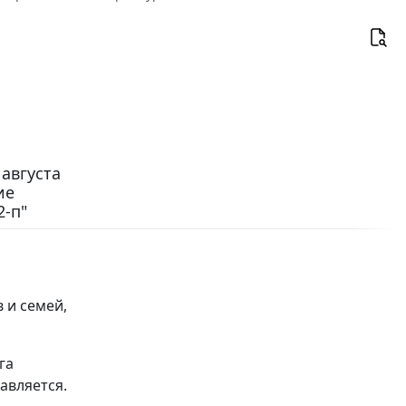
августа
ие
2-п"
 и семей,
га
авляется.