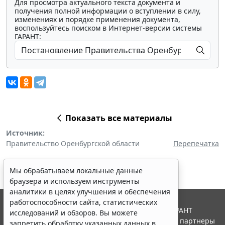
Для просмотра актуального текста документа и
получения полной информации о вступлении в силу,
изменениях и порядке применения документа,
воспользуйтесь поиском в Интернет-версии системы
ГАРАНТ:
Показать все материалы
Источник:
Правительство Оренбургской области
Перепечатка
Мы обрабатываем локальные данные
браузера и используем инструменты
аналитики в целях улучшения и обеспечения
работоспособности сайта, статистических
© ООО "НПП "ГАРАНТ-СЕРВИС", 2026. Система ГАРАНТ
исследований и обзоров. Вы можете
выпускается с 1990 года. Компания "Гарант" и ее партнеры
запретить обработку указанных данных в