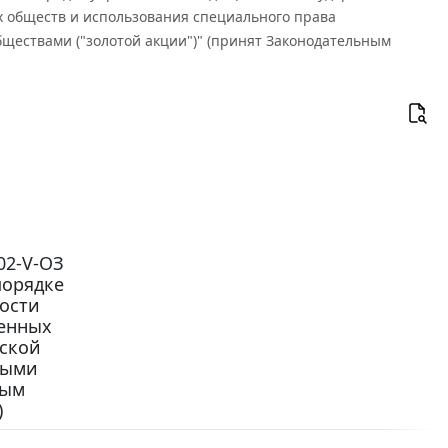
х обществ и использования специального права
ществами ("золотой акции")" (принят Законодательным
02-V-ОЗ
порядке
ости
венных
гской
ными
ным
)