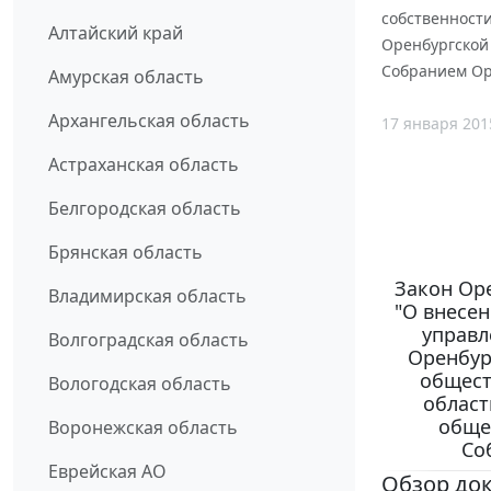
собственности
Алтайский край
Оренбургской
Собранием Оре
Амурская область
Архангельская область
17 января 201
Астраханская область
Белгородская область
Брянская область
Закон Оре
Владимирская область
"О внесе
управл
Волгоградская область
Оренбур
общест
Вологодская область
област
обще
Воронежская область
Со
Еврейская АО
Обзор до