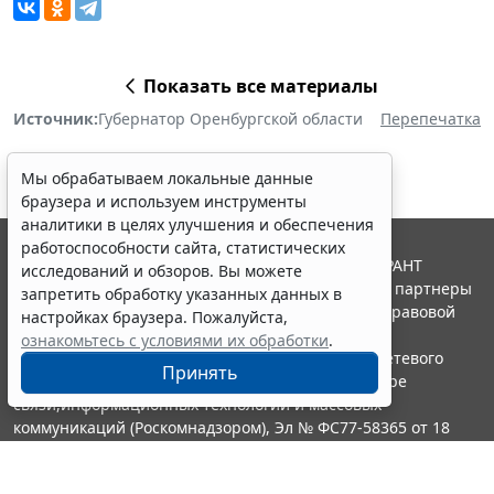
Показать все материалы
Источник:
Губернатор Оренбургской области
Перепечатка
Мы обрабатываем локальные данные
браузера и используем инструменты
аналитики в целях улучшения и обеспечения
работоспособности сайта, статистических
© ООО "НПП "ГАРАНТ-СЕРВИС", 2026. Система ГАРАНТ
исследований и обзоров. Вы можете
выпускается с 1990 года. Компания "Гарант" и ее партнеры
запретить обработку указанных данных в
являются участниками Российской ассоциации правовой
настройках браузера. Пожалуйста,
информации ГАРАНТ.
ознакомьтесь с условиями их обработки
.
Портал ГАРАНТ.РУ зарегистрирован в качестве сетевого
Принять
издания Федеральной службой по надзору в сфере
связи,информационных технологий и массовых
коммуникаций (Роскомнадзором), Эл № ФС77-58365 от 18
июня 2014 года.
16+