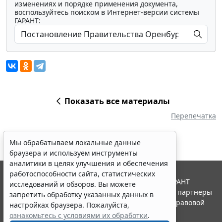
изменениях и порядке применения документа,
воспользуйтесь поиском в Интернет-версии системы
ГАРАНТ:
Показать все материалы
Перепечатка
Мы обрабатываем локальные данные
браузера и используем инструменты
аналитики в целях улучшения и обеспечения
работоспособности сайта, статистических
© ООО "НПП "ГАРАНТ-СЕРВИС", 2026. Система ГАРАНТ
исследований и обзоров. Вы можете
выпускается с 1990 года. Компания "Гарант" и ее партнеры
запретить обработку указанных данных в
являются участниками Российской ассоциации правовой
настройках браузера. Пожалуйста,
информации ГАРАНТ.
ознакомьтесь с условиями их обработки
.