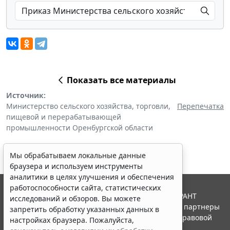
Показать все материалы
Источник:
Министерство сельского хозяйства, торговли,
Перепечатка
пищевой и перерабатывающей
промышленности Оренбургской области
Мы обрабатываем локальные данные
браузера и используем инструменты
аналитики в целях улучшения и обеспечения
работоспособности сайта, статистических
© ООО "НПП "ГАРАНТ-СЕРВИС", 2026. Система ГАРАНТ
исследований и обзоров. Вы можете
выпускается с 1990 года. Компания "Гарант" и ее партнеры
запретить обработку указанных данных в
являются участниками Российской ассоциации правовой
настройках браузера. Пожалуйста,
информации ГАРАНТ.