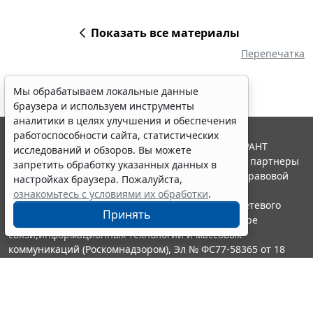
Показать все материалы
Перепечатка
Мы обрабатываем локальные данные
браузера и используем инструменты
аналитики в целях улучшения и обеспечения
работоспособности сайта, статистических
© ООО "НПП "ГАРАНТ-СЕРВИС", 2026. Система ГАРАНТ
исследований и обзоров. Вы можете
выпускается с 1990 года. Компания "Гарант" и ее партнеры
запретить обработку указанных данных в
являются участниками Российской ассоциации правовой
настройках браузера. Пожалуйста,
информации ГАРАНТ.
ознакомьтесь с условиями их обработки
.
Портал ГАРАНТ.РУ зарегистрирован в качестве сетевого
Принять
издания Федеральной службой по надзору в сфере
связи,информационных технологий и массовых
коммуникаций (Роскомнадзором), Эл № ФС77-58365 от 18
июня 2014 года.
16+
Контакты
8-800-200-88-88