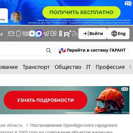
м
Войти
Eng
Перейти в систему ГАРАНТ
ование
Транспорт
Общество
IT
Профессия
П
ая область
Постановление Оренбургского городского
 затрат в 2005 году на содержание объектов жилищно-