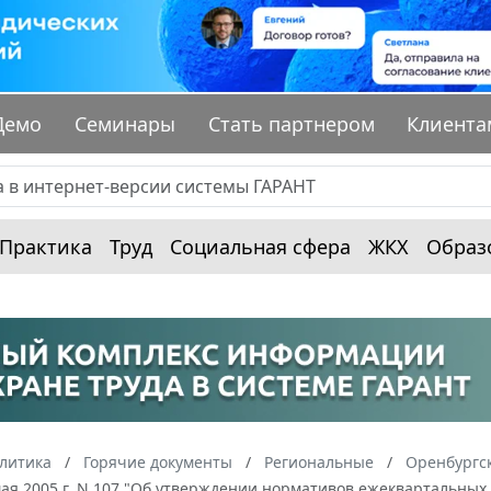
Демо
Семинары
Стать партнером
Клиента
Практика
Труд
Социальная сфера
ЖКХ
Образ
алитика
Горячие документы
Региональные
Оренбургск
мая 2005 г. N 107 "Об утверждении нормативов ежеквартальных