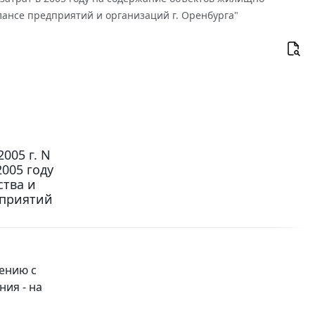
лансе предприятий и организаций г. Оренбурга"
005 г. N
005 году
тва и
дприятий
ению с
ния - на