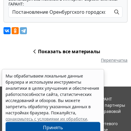
ГАРАНТ:
Показать все материалы
Перепечатка
Мы обрабатываем локальные данные
браузера и используем инструменты
аналитики в целях улучшения и обеспечения
работоспособности сайта, статистических
© ООО "НПП "ГАРАНТ-СЕРВИС", 2026. Система ГАРАНТ
исследований и обзоров. Вы можете
выпускается с 1990 года. Компания "Гарант" и ее партнеры
запретить обработку указанных данных в
являются участниками Российской ассоциации правовой
настройках браузера. Пожалуйста,
информации ГАРАНТ.
ознакомьтесь с условиями их обработки
.
Портал ГАРАНТ.РУ зарегистрирован в качестве сетевого
Принять
издания Федеральной службой по надзору в сфере