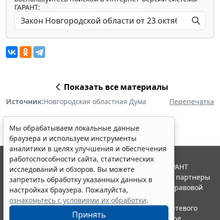
ГАРАНТ:
Показать все материалы
Источник:
Новгородская областная Дума
Перепечатка
Мы обрабатываем локальные данные
браузера и используем инструменты
аналитики в целях улучшения и обеспечения
работоспособности сайта, статистических
© ООО "НПП "ГАРАНТ-СЕРВИС", 2026. Система ГАРАНТ
исследований и обзоров. Вы можете
выпускается с 1990 года. Компания "Гарант" и ее партнеры
запретить обработку указанных данных в
являются участниками Российской ассоциации правовой
настройках браузера. Пожалуйста,
информации ГАРАНТ.
ознакомьтесь с условиями их обработки
.
Портал ГАРАНТ.РУ зарегистрирован в качестве сетевого
Принять
издания Федеральной службой по надзору в сфере