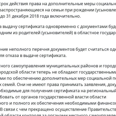
срок действия права на дополнительные меры социаль
распространяющиеся на семьи при рождении (усыновле
 до 31 декабря 2018 года включительно.
а выдачу сертификата одновременно с документами буд
одним из родителей (усыновителей) в областное госуда
ние неполного перечня документов будет считаться од
ля отказа в выдаче сертификата.
ного самоуправления муниципальных районов и город
ородской области теперь не обладают государственным
ми по обеспечению дополнительных мер социальной п
 семей. Они не имеют права принимать заявления, док
обходимые для получения сертификата на региональный
ебовать от органов государственной власти области
ного и полного их обеспечения необходимыми финанс
 В связи с чем прекращено осуществление Правительст
й области контроля за органами местного самоуправле