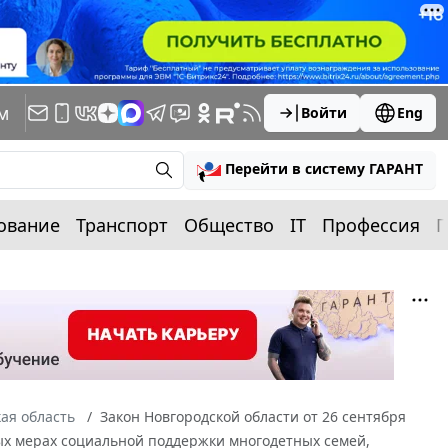
м
Войти
Eng
Перейти в систему ГАРАНТ
ование
Транспорт
Общество
IT
Профессия
П
ая область
Закон Новгородской области от 26 сентября
ных мерах социальной поддержки многодетных семей,