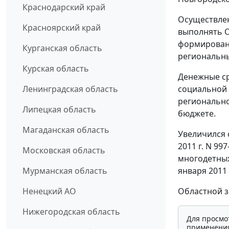
Краснодарский край
Осуществлен
Красноярский край
выполнять О
формировани
Курганская область
региональны
Курская область
Денежные ср
социальной 
Ленинградская область
регионально
Липецкая область
бюджете.
Магаданская область
Увеличился 
2011 г. N 9
Московская область
многодетных
января 2011
Мурманская область
Областной за
Ненецкий АО
Нижегородская область
Для просмо
применения