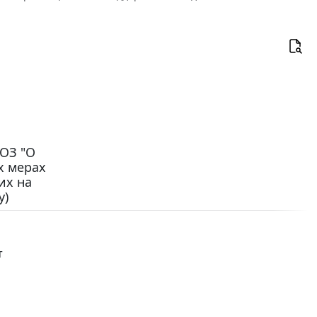
-ОЗ "О
х мерах
их на
у)
т