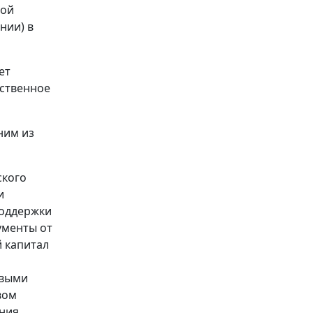
ной
нии) в
ет
рственное
ним из
ского
и
оддержки
ументы от
 капитал
овыми
вом
ния.