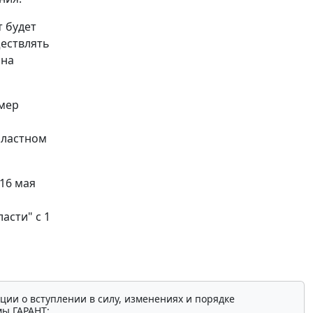
 будет
ществлять
 на
 мер
бластном
16 мая
асти" с 1
ции о вступлении в силу, изменениях и порядке
мы ГАРАНТ: