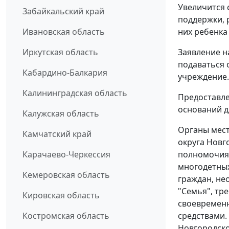
Увеличится 
Забайкальский край
поддержки, 
них ребенка
Ивановская область
Заявление н
Иркутская область
подаваться 
Кабардино-Балкария
учреждение.
Калининградская область
Предоставле
оснований д
Калужская область
Органы мест
Камчатский край
округа Новг
полномочия
Карачаево-Черкессия
многодетных
Кемеровская область
граждан, не
"Семья", тр
Кировская область
своевремен
средствами.
Костромская область
Новгородско