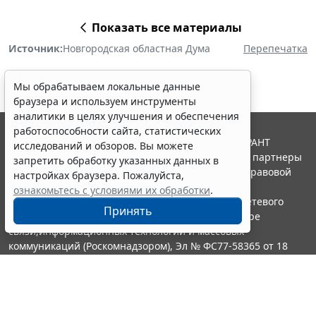
Показать все материалы
Источник:
Новгородская областная Дума
Перепечатка
Мы обрабатываем локальные данные
браузера и используем инструменты
аналитики в целях улучшения и обеспечения
работоспособности сайта, статистических
© ООО "НПП "ГАРАНТ-СЕРВИС", 2026. Система ГАРАНТ
исследований и обзоров. Вы можете
выпускается с 1990 года. Компания "Гарант" и ее партнеры
запретить обработку указанных данных в
являются участниками Российской ассоциации правовой
настройках браузера. Пожалуйста,
информации ГАРАНТ.
ознакомьтесь с условиями их обработки
.
Портал ГАРАНТ.РУ зарегистрирован в качестве сетевого
Принять
издания Федеральной службой по надзору в сфере
связи,информационных технологий и массовых
коммуникаций (Роскомнадзором), Эл № ФС77-58365 от 18
июня 2014 года.
16+
Контакты
8-800-200-88-88