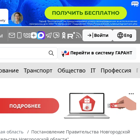
м
Войти
Eng
Перейти в систему ГАРАНТ
ование
Транспорт
Общество
IT
Профессия
П
ая область
Постановление Правительства Новгородской
тельства Новгородской области"