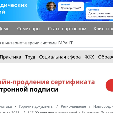
Демо
Семинары
Стать партнером
Клиента
Практика
Труд
Социальная сфера
ЖКХ
Образ
алитика
Горячие документы
Региональные
Новгородск
августа 2023 г. N 347 "О внесении изменений в Регламент Прави