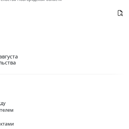
августа
льства
жду
ителем
актами