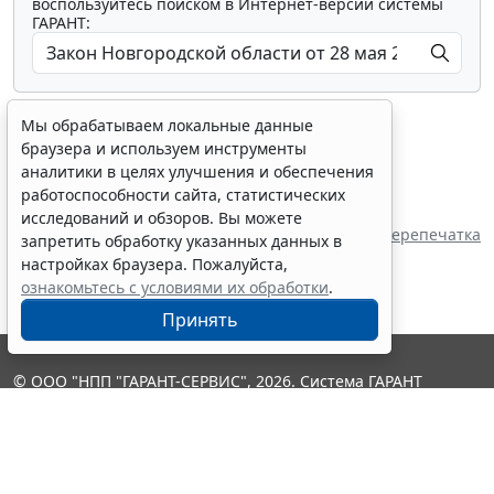
воспользуйтесь поиском в Интернет-версии системы
ГАРАНТ:
Мы обрабатываем локальные данные
браузера и используем инструменты
аналитики в целях улучшения и обеспечения
работоспособности сайта, статистических
Показать все материалы
исследований и обзоров. Вы можете
Источник:
Новгородская областная Дума
Перепечатка
запретить обработку указанных данных в
настройках браузера. Пожалуйста,
ознакомьтесь с условиями их обработки
.
Принять
© ООО "НПП "ГАРАНТ-СЕРВИС", 2026. Система ГАРАНТ
выпускается с 1990 года. Компания "Гарант" и ее партнеры
являются участниками Российской ассоциации правовой
информации ГАРАНТ.
Контакты
8-800-200-88-88