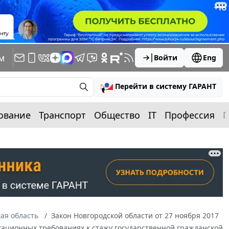
м
Войти
Eng
Перейти в систему ГАРАНТ
ование
Транспорт
Общество
IT
Профессия
П
ая область
Закон Новгородской области от 27 ноября 2017
икационных требованиях к стажу государственной гражданской