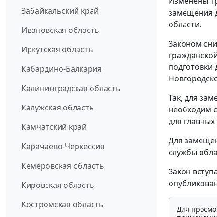
Изменены тр
Забайкальский край
замещения д
области.
Ивановская область
Законом сни
Иркутская область
гражданской
подготовки 
Кабардино-Балкария
Новгородско
Калининградская область
Так, для за
Калужская область
необходим с
для главных 
Камчатский край
Для замещен
Карачаево-Черкессия
службы обла
Кемеровская область
Закон вступ
опубликован
Кировская область
Костромская область
Для просмо