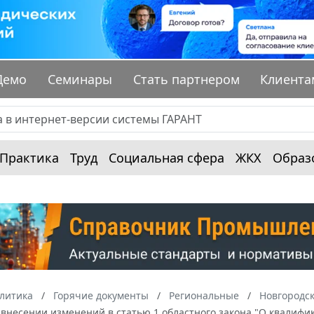
Демо
Семинары
Стать партнером
Клиента
Практика
Труд
Социальная сфера
ЖКХ
Образ
алитика
Горячие документы
Региональные
Новгородск
О внесении изменений в статью 1 областного закона "О квалиф