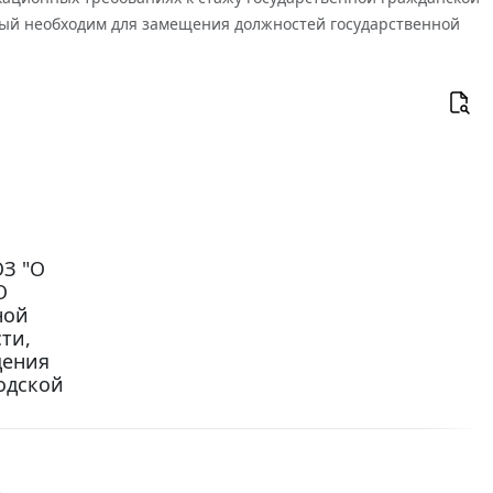
рый необходим для замещения должностей государственной
ОЗ "О
О
ной
ти,
щения
одской