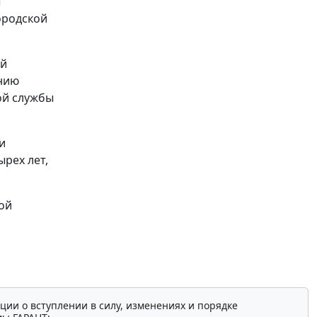
ы
ородской
ой
ению
ой службы
и
рех лет,
ой
ции о вступлении в силу, изменениях и порядке