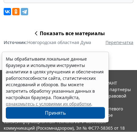
Показать все материалы
Источник:
Новгородская областная Дума
Перепечатка
Мы обрабатываем локальные данные
браузера и используем инструменты
аналитики в целях улучшения и обеспечения
работоспособности сайта, статистических
© ООО "НПП "ГАРАНТ-СЕРВИС", 2026. Система ГАРАНТ
исследований и обзоров. Вы можете
выпускается с 1990 года. Компания "Гарант" и ее партнеры
запретить обработку указанных данных в
являются участниками Российской ассоциации правовой
настройках браузера. Пожалуйста,
информации ГАРАНТ.
ознакомьтесь с условиями их обработки
.
Портал ГАРАНТ.РУ зарегистрирован в качестве сетевого
Принять
издания Федеральной службой по надзору в сфере
связи,информационных технологий и массовых
коммуникаций (Роскомнадзором), Эл № ФС77-58365 от 18
июня 2014 года.