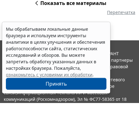
Показать все материалы
Перепечатка
Мы обрабатываем локальные данные
браузера и используем инструменты
аналитики в целях улучшения и обеспечения
работоспособности сайта, статистических
© ООО "НПП "ГАРАНТ-СЕРВИС", 2026. Система ГАРАНТ
исследований и обзоров. Вы можете
выпускается с 1990 года. Компания "Гарант" и ее партнеры
запретить обработку указанных данных в
являются участниками Российской ассоциации правовой
настройках браузера. Пожалуйста,
информации ГАРАНТ.
ознакомьтесь с условиями их обработки
.
Портал ГАРАНТ.РУ зарегистрирован в качестве сетевого
Принять
издания Федеральной службой по надзору в сфере
связи,информационных технологий и массовых
коммуникаций (Роскомнадзором), Эл № ФС77-58365 от 18
июня 2014 года.
16+
Контакты
8-800-200-88-88