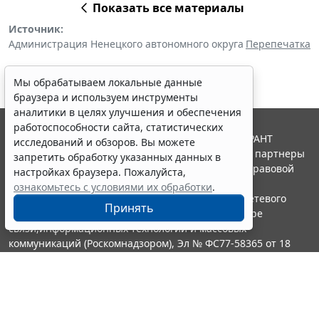
Показать все материалы
Источник:
Администрация Ненецкого автономного округа
Перепечатка
Мы обрабатываем локальные данные
браузера и используем инструменты
аналитики в целях улучшения и обеспечения
работоспособности сайта, статистических
© ООО "НПП "ГАРАНТ-СЕРВИС", 2026. Система ГАРАНТ
исследований и обзоров. Вы можете
выпускается с 1990 года. Компания "Гарант" и ее партнеры
запретить обработку указанных данных в
являются участниками Российской ассоциации правовой
настройках браузера. Пожалуйста,
информации ГАРАНТ.
ознакомьтесь с условиями их обработки
.
Портал ГАРАНТ.РУ зарегистрирован в качестве сетевого
Принять
издания Федеральной службой по надзору в сфере
связи,информационных технологий и массовых
коммуникаций (Роскомнадзором), Эл № ФС77-58365 от 18
июня 2014 года.
16+
Контакты
8-800-200-88-88