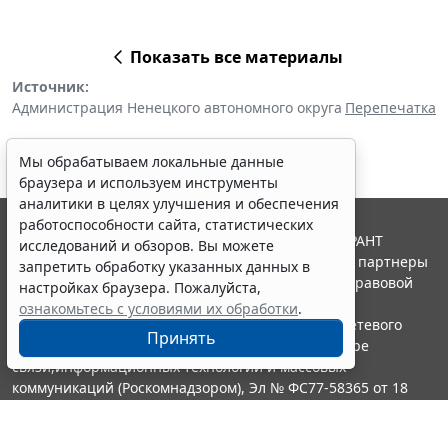
Показать все материалы
Источник:
Администрация Ненецкого автономного округа
Перепечатка
Мы обрабатываем локальные данные
браузера и используем инструменты
аналитики в целях улучшения и обеспечения
работоспособности сайта, статистических
© ООО "НПП "ГАРАНТ-СЕРВИС", 2026. Система ГАРАНТ
исследований и обзоров. Вы можете
выпускается с 1990 года. Компания "Гарант" и ее партнеры
запретить обработку указанных данных в
являются участниками Российской ассоциации правовой
настройках браузера. Пожалуйста,
информации ГАРАНТ.
ознакомьтесь с условиями их обработки
.
Портал ГАРАНТ.РУ зарегистрирован в качестве сетевого
Принять
издания Федеральной службой по надзору в сфере
связи,информационных технологий и массовых
коммуникаций (Роскомнадзором), Эл № ФС77-58365 от 18
июня 2014 года.
16+