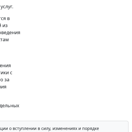
услуг.
ся в
 из
оведения
ктам
дения
ики с
о за
ния
тдельных
ции о вступлении в силу, изменениях и порядке