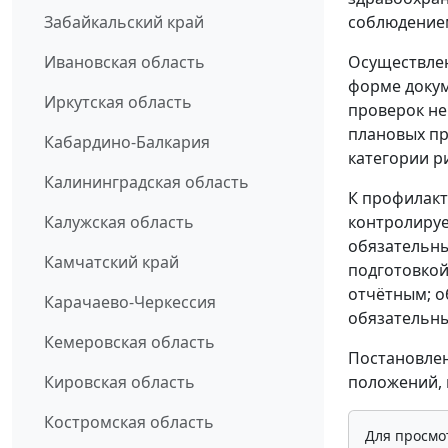
соблюдением
Забайкальский край
Осуществлен
Ивановская область
форме докум
Иркутская область
проверок не
плановых пр
Кабардино-Балкария
категории р
Калининградская область
К профилак
контролируе
Калужская область
обязательны
Камчатский край
подготовкой
отчётным; о
Карачаево-Черкессия
обязательны
Кемеровская область
Постановлени
положений, в
Кировская область
Костромская область
Для просмо