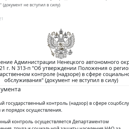
 (документ не вступил в силу)
21
ение Администрации Ненецкого автономного окру
21 г. N 313-п "Об утверждении Положения о реги
дарственном контроле (надзоре) в сфере социальн
обслуживания" (документ не вступил в силу)
кумента
й государственный контроль (надзор) в сфере соцобсл
и и порядок осуществления.
нный контроль осуществляется Департаментом
ения, труда и социальной защиты населения НАО за