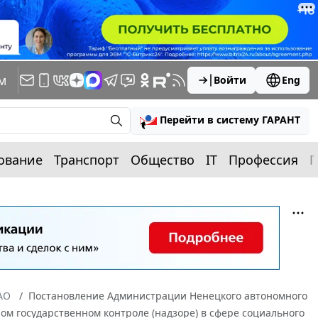
м
Войти
Eng
Перейти в систему ГАРАНТ
ование
Транспорт
Общество
IT
Профессия
П
АО
Постановление Администрации Ненецкого автономного
ном государственном контроле (надзоре) в сфере социального