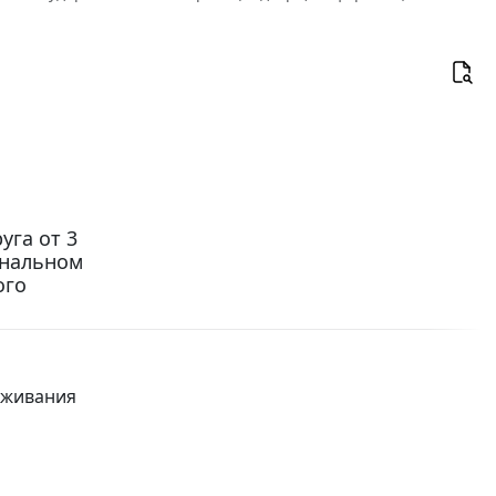
га от 3
ональном
ого
уживания