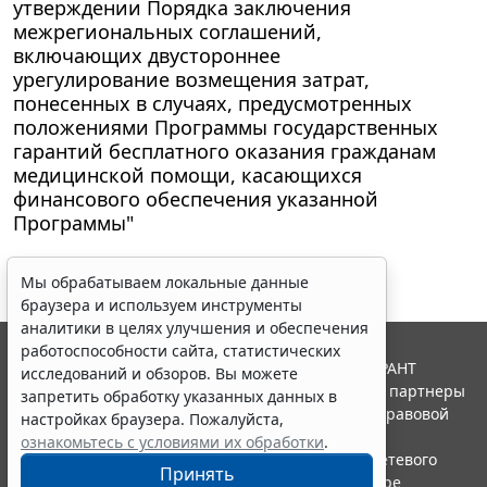
утверждении Порядка заключения
межрегиональных соглашений,
включающих двустороннее
урегулирование возмещения затрат,
понесенных в случаях, предусмотренных
положениями Программы государственных
гарантий бесплатного оказания гражданам
медицинской помощи, касающихся
финансового обеспечения указанной
Программы"
Мы обрабатываем локальные данные
браузера и используем инструменты
аналитики в целях улучшения и обеспечения
работоспособности сайта, статистических
© ООО "НПП "ГАРАНТ-СЕРВИС", 2026. Система ГАРАНТ
исследований и обзоров. Вы можете
выпускается с 1990 года. Компания "Гарант" и ее партнеры
запретить обработку указанных данных в
являются участниками Российской ассоциации правовой
настройках браузера. Пожалуйста,
информации ГАРАНТ.
ознакомьтесь с условиями их обработки
.
Портал ГАРАНТ.РУ зарегистрирован в качестве сетевого
Принять
издания Федеральной службой по надзору в сфере