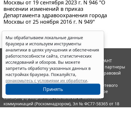
Москвы от 19 сентября 2023 г. N 946 "О
внесении изменений в приказ
Департамента здравоохранения города
Москвы от 25 ноября 2016 г. N 949"
Мы обрабатываем локальные данные
браузера и используем инструменты
аналитики в целях улучшения и обеспечения
работоспособности сайта, статистических
© ООО "НПП "ГАРАНТ-СЕРВИС", 2026. Система ГАРАНТ
исследований и обзоров. Вы можете
выпускается с 1990 года. Компания "Гарант" и ее партнеры
запретить обработку указанных данных в
являются участниками Российской ассоциации правовой
настройках браузера. Пожалуйста,
информации ГАРАНТ.
ознакомьтесь с условиями их обработки
.
Портал ГАРАНТ.РУ зарегистрирован в качестве сетевого
Принять
издания Федеральной службой по надзору в сфере
связи,информационных технологий и массовых
коммуникаций (Роскомнадзором), Эл № ФС77-58365 от 18
июня 2014 года.
16+
Контакты
8-800-200-88-88