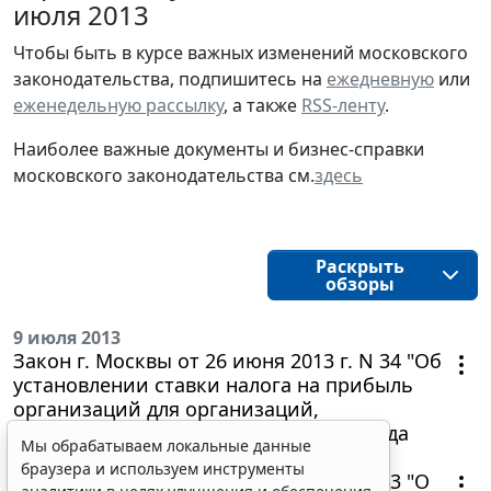
июля 2013
Чтобы быть в курсе важных изменений московского
законодательства, подпишитесь на
ежедневную
или
еженедельную рассылку
, а также
RSS-ленту
.
Наиболее важные документы и бизнес-справки
московского законодательства см.
здесь
Раскрыть
обзоры
9 июля 2013
Закон г. Москвы от 26 июня 2013 г. N 34 "Об
установлении ставки налога на прибыль
организаций для организаций,
осуществляющих на территории города
Мы обрабатываем локальные данные
Москвы производство автомобилей"
браузера и используем инструменты
Закон г. Москвы от 26 июня 2013 г. N 33 "О