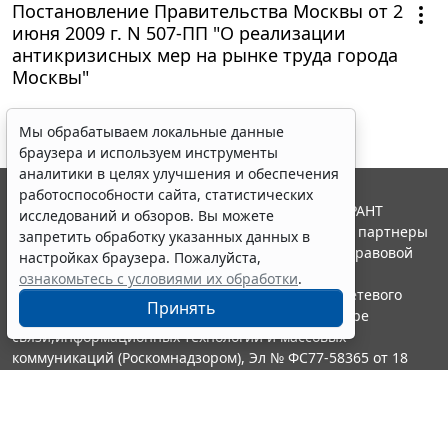
Постановление Правительства Москвы от 2
июня 2009 г. N 507-ПП "О реализации
антикризисных мер на рынке труда города
Москвы"
Мы обрабатываем локальные данные
браузера и используем инструменты
аналитики в целях улучшения и обеспечения
работоспособности сайта, статистических
© ООО "НПП "ГАРАНТ-СЕРВИС", 2026. Система ГАРАНТ
исследований и обзоров. Вы можете
выпускается с 1990 года. Компания "Гарант" и ее партнеры
запретить обработку указанных данных в
являются участниками Российской ассоциации правовой
настройках браузера. Пожалуйста,
информации ГАРАНТ.
ознакомьтесь с условиями их обработки
.
Портал ГАРАНТ.РУ зарегистрирован в качестве сетевого
Принять
издания Федеральной службой по надзору в сфере
связи,информационных технологий и массовых
коммуникаций (Роскомнадзором), Эл № ФС77-58365 от 18
июня 2014 года.
16+
Контакты
8-800-200-88-88