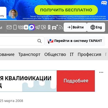
м
Войти
Eng
Перейти в систему ГАРАНТ
ование
Транспорт
Общество
IT
Профессия
П
25 марта 2008