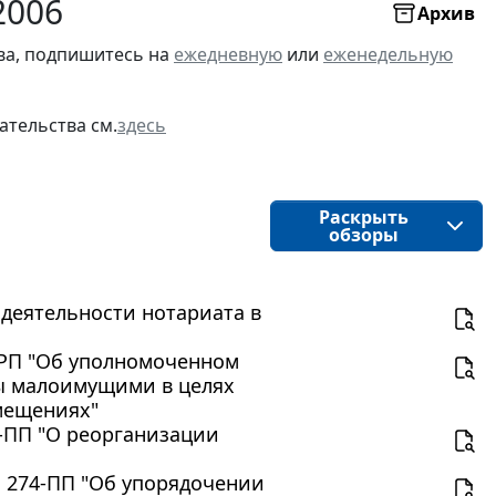
2006
Архив
ва, подпишитесь на
ежедневную
или
еженедельную
ательства см.
здесь
Раскрыть
обзоры
и деятельности нотариата в
4-РП "Об уполномоченном
ы малоимущими в целях
мещениях"
7-ПП "О реорганизации
N 274-ПП "Об упорядочении