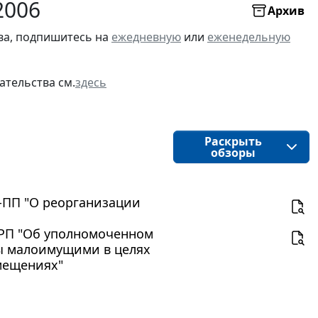
2006
Архив
ва, подпишитесь на
ежедневную
или
еженедельную
ательства см.
здесь
Раскрыть
обзоры
7-ПП "О реорганизации
4-РП "Об уполномоченном
ы малоимущими в целях
мещениях"