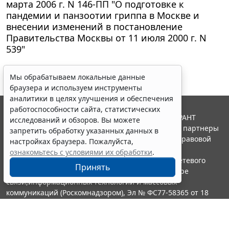
марта 2006 г. N 146-ПП "О подготовке к
пандемии и панзоотии гриппа в Москве и
внесении изменений в постановление
Правительства Москвы от 11 июля 2000 г. N
539"
Мы обрабатываем локальные данные
браузера и используем инструменты
аналитики в целях улучшения и обеспечения
работоспособности сайта, статистических
© ООО "НПП "ГАРАНТ-СЕРВИС", 2026. Система ГАРАНТ
исследований и обзоров. Вы можете
выпускается с 1990 года. Компания "Гарант" и ее партнеры
запретить обработку указанных данных в
являются участниками Российской ассоциации правовой
настройках браузера. Пожалуйста,
информации ГАРАНТ.
ознакомьтесь с условиями их обработки
.
Портал ГАРАНТ.РУ зарегистрирован в качестве сетевого
Принять
издания Федеральной службой по надзору в сфере
связи,информационных технологий и массовых
коммуникаций (Роскомнадзором), Эл № ФС77-58365 от 18
июня 2014 года.
16+