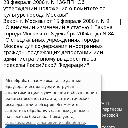
28 февраля 2006 г. N 136-ПП "Об
утверждении Положения о Комитете по
культуре города Москвы"
Закон г. Москвы от 15 февраля 2006 г. N 9
"О внесении изменений в статью 1 Закона
города Москвы от 8 декабря 2004 года N 84
"О специальных учреждениях города
Москвы для со-держания иностранных
граждан, подлежащих депортации или
административному выдворению за
пределы Российской Федерации"
Мы обрабатываем локальные данные
браузера и используем инструменты
аналитики в целях улучшения и обеспечения
работоспособности сайта, статистических
© ООО "НПП "ГАРАНТ-СЕРВИС", 2026. Система ГАРАНТ
исследований и обзоров. Вы можете
выпускается с 1990 года. Компания "Гарант" и ее партнеры
запретить обработку указанных данных в
являются участниками Российской ассоциации правовой
настройках браузера. Пожалуйста,
информации ГАРАНТ.
ознакомьтесь с условиями их обработки
.
Портал ГАРАНТ.РУ зарегистрирован в качестве сетевого