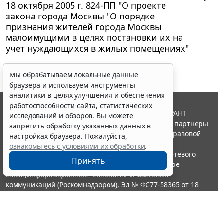
18 октября 2005 г. 824-ПП "О проекте
закона города Москвы "О порядке
признания жителей города Москвы
малоимущими в целях постановки их на
учет нуждающихся в жилых помещениях"
Мы обрабатываем локальные данные
браузера и используем инструменты
аналитики в целях улучшения и обеспечения
работоспособности сайта, статистических
© ООО "НПП "ГАРАНТ-СЕРВИС", 2026. Система ГАРАНТ
исследований и обзоров. Вы можете
выпускается с 1990 года. Компания "Гарант" и ее партнеры
запретить обработку указанных данных в
являются участниками Российской ассоциации правовой
настройках браузера. Пожалуйста,
информации ГАРАНТ.
ознакомьтесь с условиями их обработки
.
Портал ГАРАНТ.РУ зарегистрирован в качестве сетевого
Принять
издания Федеральной службой по надзору в сфере
связи,информационных технологий и массовых
коммуникаций (Роскомнадзором), Эл № ФС77-58365 от 18
июня 2014 года.
16+