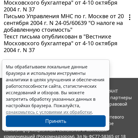
Московского бухгалтера" от 4-10 октября
2004 г. N 37
Письмо Управления МНС по г. Москве от 20
сентября 2004 г. N 24-05/60639 "О налоге на
добавленную стоимость"
Текст письма опубликован в "Вестнике
Московского бухгалтера" от 4-10 октября
2004 г. N 37
Мы обрабатываем локальные данные
браузера и используем инструменты
аналитики в целях улучшения и обеспечения
работоспособности сайта, статистических
© ООО "НПП "ГАРАНТ-СЕРВИС", 2026. Система ГАРАНТ
исследований и обзоров. Вы можете
выпускается с 1990 года. Компания "Гарант" и ее партнеры
запретить обработку указанных данных в
являются участниками Российской ассоциации правовой
настройках браузера. Пожалуйста,
информации ГАРАНТ.
ознакомьтесь с условиями их обработки
.
Портал ГАРАНТ.РУ зарегистрирован в качестве сетевого
Принять
издания Федеральной службой по надзору в сфере
связи,информационных технологий и массовых
коммуникаций (Роскомнадзором), Эл № ФС77-58365 от 18