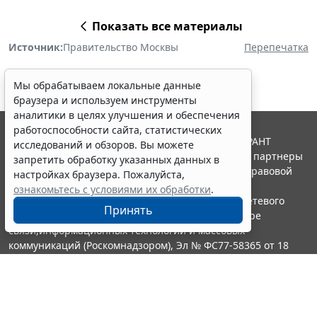
Показать все материалы
Источник:
Правительство Москвы
Перепечатка
Мы обрабатываем локальные данные
браузера и используем инструменты
аналитики в целях улучшения и обеспечения
работоспособности сайта, статистических
© ООО "НПП "ГАРАНТ-СЕРВИС", 2026. Система ГАРАНТ
исследований и обзоров. Вы можете
выпускается с 1990 года. Компания "Гарант" и ее партнеры
запретить обработку указанных данных в
являются участниками Российской ассоциации правовой
настройках браузера. Пожалуйста,
информации ГАРАНТ.
ознакомьтесь с условиями их обработки
.
Портал ГАРАНТ.РУ зарегистрирован в качестве сетевого
Принять
издания Федеральной службой по надзору в сфере
связи,информационных технологий и массовых
коммуникаций (Роскомнадзором), Эл № ФС77-58365 от 18
июня 2014 года.
16+
Контакты
8-800-200-88-88