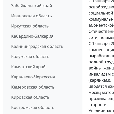
С 1 января 
Забайкальский край
освобождают
социальной
Ивановская область
коммунальны
абонентской
Иркутская область
Отечественн
Кабардино-Балкария
сети, не им
С 1 января 
Калининградская область
компенсацио
выработавши
Калужская область
полной труд
Камчатский край
войны, женщ
инвалидам с
Карачаево-Черкессия
(карликам).
Вводятся еж
Кемеровская область
месяц матер
Кировская область
проживающи
старости.
Костромская область
Увеличивает