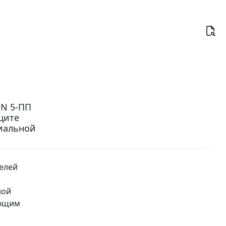
 N 5-ПП
щите
циальной
елей
ной
ающим