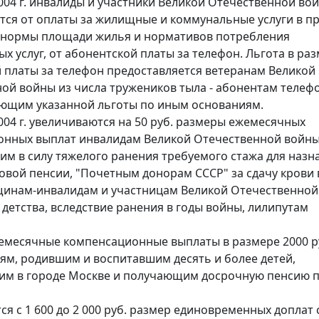
2004 г. инвалиды и участники Великой Отечественной во
ся от оплаты за жилищные и коммунальные услуги в п
 нормы площади жилья и нормативов потребления
х услуг, от абонентской платы за телефон. Льгота в раз
 платы за телефон предоставляется ветеранам Великой
ой войны из числа тружеников тыла - абонентам телеф
еющим указанной льготы по иным основаниям.
2004 г. увеличиваются на 50 руб. размеры ежемесячных
нных выплат инвалидам Великой Отечественной войны
м в силу тяжелого ранения требуемого стажа для назн
овой пенсии, "Почетным донорам СССР" за сдачу крови 
инам-инвалидам и участницам Великой Отечественной
 детства, вследствие ранения в годы войны, лилипутам
емесячные компенсационные выплаты в размере 2000 ру
ям, родившим и воспитавшим десять и более детей,
м в городе Москве и получающим досрочную пенсию 
ся с 1 600 до 2 000 руб. размер единовременных доплат