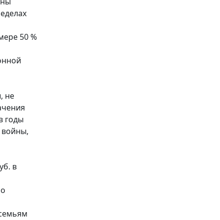
йны
ределах
мере 50 %
онной
, не
ачения
в годы
 войны,
б. в
по
 семьям