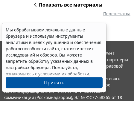
Показать все материалы
Перепечатка
Мы обрабатываем локальные данные
браузера и используем инструменты
аналитики в целях улучшения и обеспечения
работоспособности сайта, статистических
© ООО "НПП "ГАРАНТ-СЕРВИС", 2026. Система ГАРАНТ
исследований и обзоров. Вы можете
выпускается с 1990 года. Компания "Гарант" и ее партнеры
запретить обработку указанных данных в
являются участниками Российской ассоциации правовой
настройках браузера. Пожалуйста,
информации ГАРАНТ.
ознакомьтесь с условиями их обработки
.
Портал ГАРАНТ.РУ зарегистрирован в качестве сетевого
Принять
издания Федеральной службой по надзору в сфере
связи,информационных технологий и массовых
коммуникаций (Роскомнадзором), Эл № ФС77-58365 от 18
июня 2014 года.
16+
Контакты
8-800-200-88-88