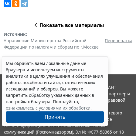
Показать все материалы
Источник:
Управление Министерства Российской
Перепечатка
Федерации по налогам и сборам по г.Москве
Мы обрабатываем локальные данные
браузера и используем инструменты
аналитики в целях улучшения и обеспечения
работоспособности сайта, статистических
© ООО "НПП "ГАРАНТ-СЕРВИС", 2026. Система ГАРАНТ
исследований и обзоров. Вы можете
выпускается с 1990 года. Компания "Гарант" и ее партнеры
запретить обработку указанных данных в
являются участниками Российской ассоциации правовой
настройках браузера. Пожалуйста,
информации ГАРАНТ.
ознакомьтесь с условиями их обработки
.
Портал ГАРАНТ.РУ зарегистрирован в качестве сетевого
Принять
издания Федеральной службой по надзору в сфере
связи,информационных технологий и массовых
коммуникаций (Роскомнадзором), Эл № ФС77-58365 от 18