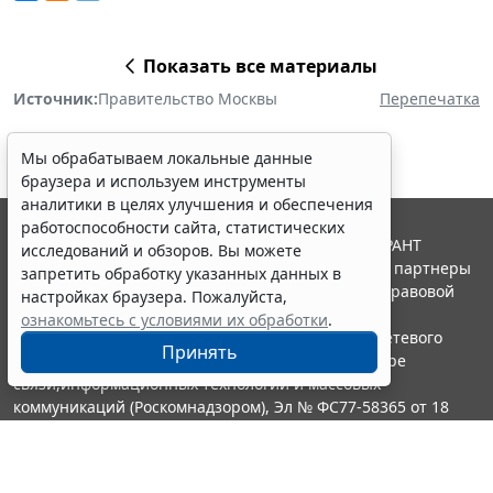
Показать все материалы
Источник:
Правительство Москвы
Перепечатка
Мы обрабатываем локальные данные
браузера и используем инструменты
аналитики в целях улучшения и обеспечения
работоспособности сайта, статистических
© ООО "НПП "ГАРАНТ-СЕРВИС", 2026. Система ГАРАНТ
исследований и обзоров. Вы можете
выпускается с 1990 года. Компания "Гарант" и ее партнеры
запретить обработку указанных данных в
являются участниками Российской ассоциации правовой
настройках браузера. Пожалуйста,
информации ГАРАНТ.
ознакомьтесь с условиями их обработки
.
Портал ГАРАНТ.РУ зарегистрирован в качестве сетевого
Принять
издания Федеральной службой по надзору в сфере
связи,информационных технологий и массовых
коммуникаций (Роскомнадзором), Эл № ФС77-58365 от 18
июня 2014 года.
16+