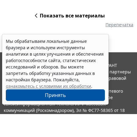
Показать все материалы
Перепечатка
Мы обрабатываем локальные данные
браузера и используем инструменты
аналитики в целях улучшения и обеспечения
работоспособности сайта, статистических
© ООО "НПП "ГАРАНТ-СЕРВИС", 2026. Система ГАРАНТ
исследований и обзоров. Вы можете
выпускается с 1990 года. Компания "Гарант" и ее партнеры
запретить обработку указанных данных в
являются участниками Российской ассоциации правовой
настройках браузера. Пожалуйста,
информации ГАРАНТ.
ознакомьтесь с условиями их обработки
.
Портал ГАРАНТ.РУ зарегистрирован в качестве сетевого
Принять
издания Федеральной службой по надзору в сфере
связи,информационных технологий и массовых
коммуникаций (Роскомнадзором), Эл № ФС77-58365 от 18
июня 2014 года.
16+