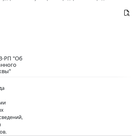
3-РП "Об
анного
квы"
да
ыми
ых
сведений,
я
ов.