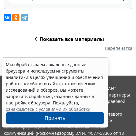
Показать все материалы
Перепечатка
Мы обрабатываем локальные данные
браузера и используем инструменты
аналитики в целях улучшения и обеспечения
работоспособности сайта, статистических
© ООО "НПП "ГАРАНТ-СЕРВИС", 2026. Система ГАРАНТ
исследований и обзоров. Вы можете
выпускается с 1990 года. Компания "Гарант" и ее партнеры
запретить обработку указанных данных в
являются участниками Российской ассоциации правовой
настройках браузера. Пожалуйста,
информации ГАРАНТ.
ознакомьтесь с условиями их обработки
.
Портал ГАРАНТ.РУ зарегистрирован в качестве сетевого
Принять
издания Федеральной службой по надзору в сфере
связи,информационных технологий и массовых
коммуникаций (Роскомнадзором), Эл № ФС77-58365 от 18